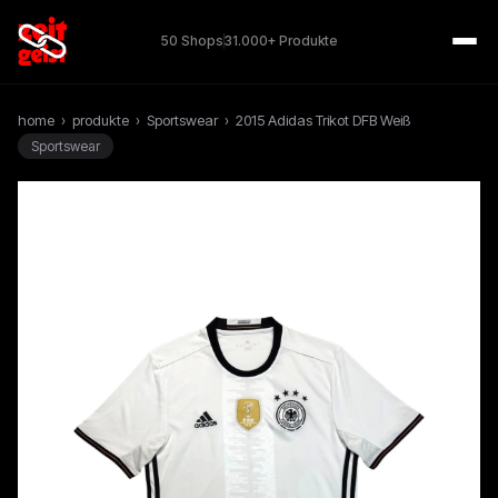
50 Shops
31.000+ Produkte
home
›
produkte
›
Sportswear
›
2015 Adidas Trikot DFB Weiß
Sportswear