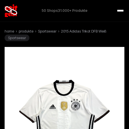
50 Shops
31.000+ Produkte
home
›
produkte
›
Sportswear
›
2015 Adidas Trikot DFB Weiß
Sportswear