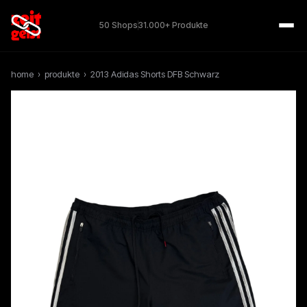
50 Shops
31.000+ Produkte
home
›
produkte
›
2013 Adidas Shorts DFB Schwarz