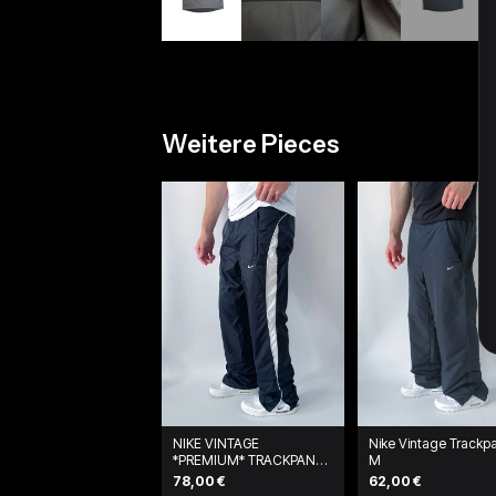
Weitere Pieces
NIKE VINTAGE
Nike Vintage Trackpa
*PREMIUM* TRACKPANTS
M
| L
78,00 €
62,00 €