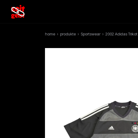
home
›
produkte
›
Sportswear
›
2002 Adidas Triko