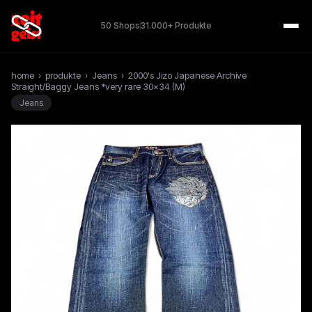
50 Shops
31.000+ Produkte
home
›
produkte
›
Jeans
›
2000's Jizo Japanese Archive
Straight/Baggy Jeans *very rare 30x34 (M)
Jeans