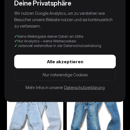
Deine Privatsphäre
Wir nutzen Google Analytics, um zu verstehen wie
Besucher unsere Website nutzen und sie kontinuierlich
zu verbessern.
Keine Weitergabe deiner Daten an Dritte
Nur Analytics – keine Werbecookies
Jederzeit widerrufbar in der Datenschutzerklärung
Alle akzeptieren
Vintage Dolce & Gabbana Y2K
Vintage True Religion Y2K Low
Straight Leg Jeans (L)
Waist Bootcut Damenjeans (S)
Nur notwendige Cookies
79,99 €
74,99 €
Mehr Infos in unserer
Datenschutzerklärung