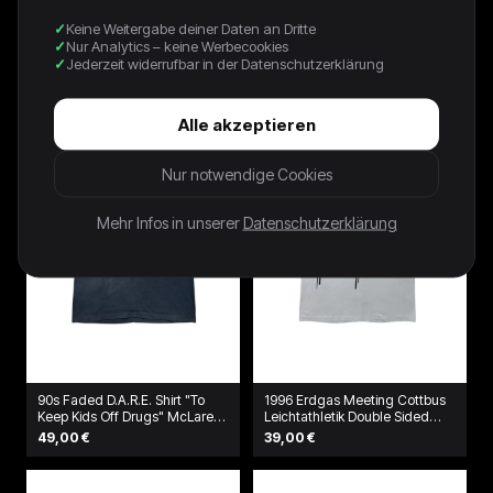
Keine Weitergabe deiner Daten an Dritte
90s Kleines Arschloch Promo
1996 Fruit Of The Loom Shirt "I
Nur Analytics – keine Werbecookies
Shirt Grau
kicked up my heels at Larry's"
Grün
Jederzeit widerrufbar in der Datenschutzerklärung
39,00 €
49,00 €
Alle akzeptieren
Nur notwendige Cookies
Mehr Infos in unserer
Datenschutzerklärung
90s Faded D.A.R.E. Shirt "To
1996 Erdgas Meeting Cottbus
Keep Kids Off Drugs" McLaren
Leichtathletik Double Sided
Schwarz
Shirt Weiß
49,00 €
39,00 €