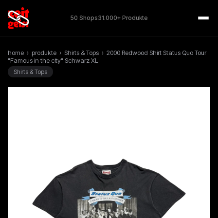
50 Shops
31.000+ Produkte
home
›
produkte
›
Shirts & Tops
›
2000 Redwood Shirt Status Quo Tour
"Famous in the city" Schwarz XL
Shirts & Tops