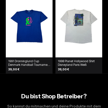
1991 Dronninglund Cup
1998 Planet Hollywood Shirt
Denmark Handball Tournament
Disneyland Paris Weiß
T-Shirt Blau
39,00 €
39,00 €
Du bist Shop Betreiber?
So kannst du mitmachen und deine Produkte mit dem