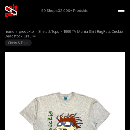
50 Shops
32.000+ Produkte
home
›
produkte
›
Shirts & Tops
›
1999 TV Mania Shirt RugRats Cuckie
Deadstock Grau M
Shirts & Tops