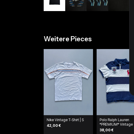
Weitere Pieces
Nike Vintage T-Shirt | S
Polo Ralph Lauren
*PREMIUM* Vintage 
42,00 €
Shirt | L
38,00 €