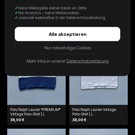
Keine Weitergabe deiner Daten an Dritte
BLACK PORSCHE 911 GT1 LE
Nike Vintage T-Shirt | S
Nur Analytics – keine Werbecookies
MANS TEE - 1990S - L
42,00 €
Jederzeit widerrufbar in der Datenschutzerklärung
120,00 €
Alle akzeptieren
Nur notwendige Cookies
Mehr Infos in unserer
Datenschutzerklärung
Polo Ralph Lauren *PREMIUM*
Polo Ralph Lauren Vintage
Vintage Polo-Shirt | L
Polo-Shirt | L
38,00 €
38,00 €