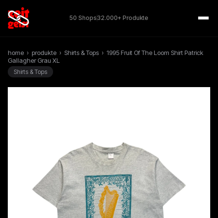
50 Shops
32.000+ Produkte
home
›
produkte
›
Shirts & Tops
›
1995 Fruit Of The Loom Shirt Patrick
Gallagher Grau XL
Shirts & Tops