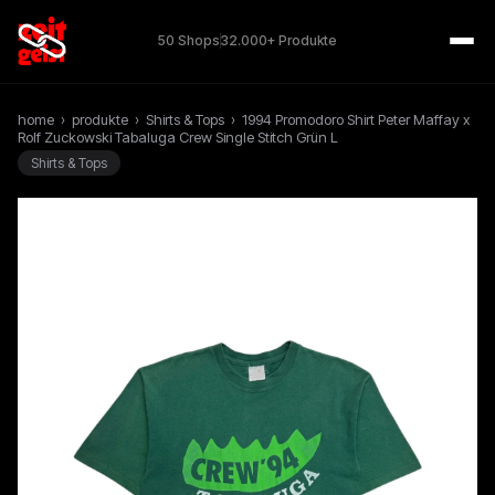
50 Shops
32.000+ Produkte
home
›
produkte
›
Shirts & Tops
›
1994 Promodoro Shirt Peter Maffay x
Rolf Zuckowski Tabaluga Crew Single Stitch Grün L
Shirts & Tops