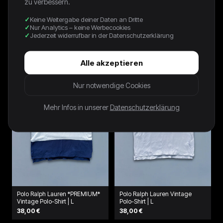
zu verbessern.
Keine Weitergabe deiner Daten an Dritte
BLACK PORSCHE 911 GT1 LE
Nike Vintage T-Shirt | S
Nur Analytics – keine Werbecookies
MANS TEE - 1990S - L
Jederzeit widerrufbar in der Datenschutzerklärung
42,00 €
120,00 €
Alle akzeptieren
Nur notwendige Cookies
Mehr Infos in unserer
Datenschutzerklärung
Polo Ralph Lauren *PREMIUM*
Polo Ralph Lauren Vintage
Vintage Polo-Shirt | L
Polo-Shirt | L
38,00 €
38,00 €