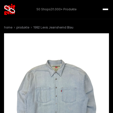
50 Shops
31.000+ Produkte
home
›
produkte
›
1992 Levis Jeanshemd Blau