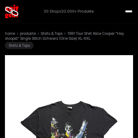
50 Shops
32.000+ Produkte
home
›
produkte
›
Shirts & Tops
›
1991 Tour Shirt Alice Cooper "Hey
stoopid" Single Stitch Schwarz (One Size) XL-XXL
Shirts & Tops