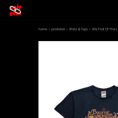
home
›
produkte
›
Shirts & Tops
›
00s Fruit Of The 