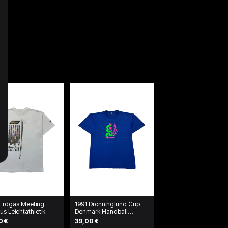
 Erdgas Meeting
1991 Dronninglund Cup
us Leichtathletik
Denmark Handball
e Sided Shirt Weiß
Tournament T-Shirt Blau
0 €
39,00 €