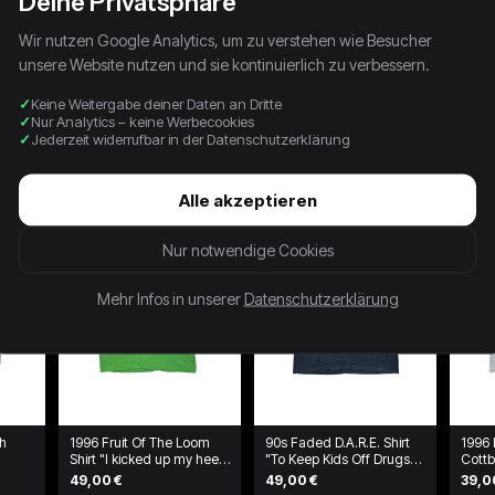
Deine Privatsphäre
Wir nutzen Google Analytics, um zu verstehen wie Besucher
unsere Website nutzen und sie kontinuierlich zu verbessern.
Keine Weitergabe deiner Daten an Dritte
Nur Analytics – keine Werbecookies
Jederzeit widerrufbar in der Datenschutzerklärung
Alle akzeptieren
Nur notwendige Cookies
Mehr Infos in unserer
Datenschutzerklärung
ch
1996 Fruit Of The Loom
90s Faded D.A.R.E. Shirt
1996
Shirt "I kicked up my heels
"To Keep Kids Off Drugs"
Cottb
at Larry's" Grün
McLaren Schwarz
Doubl
49,00 €
49,00 €
39,0